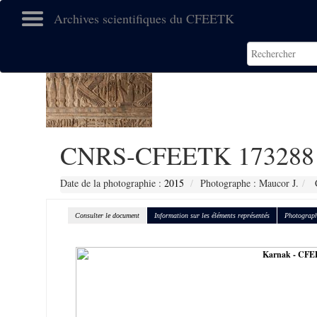
Archives scientifiques du CFEETK
CNRS-CFEETK 173288
Date de la photographie :
2015
Photographe : Maucor J.
C
Consulter le document
Information sur les éléments représentés
Photograph