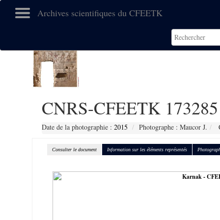
Archives scientifiques du CFEETK
CNRS-CFEETK 173285
Date de la photographie :
2015
Photographe : Maucor J.
C
Consulter le document
Information sur les éléments représentés
Photograph