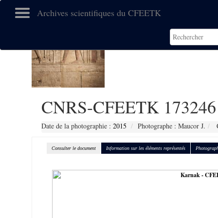
Archives scientifiques du CFEETK
CNRS-CFEETK 173246
Date de la photographie :
2015
Photographe : Maucor J.
C
Consulter le document
Information sur les éléments représentés
Photograph