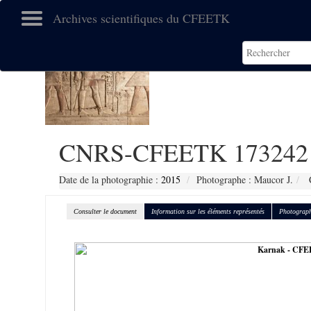
Archives scientifiques du CFEETK
CNRS-CFEETK 173242
Date de la photographie :
2015
Photographe : Maucor J.
C
Consulter le document
Information sur les éléments représentés
Photograph