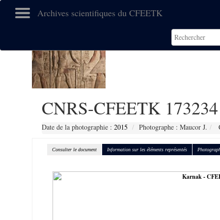
Archives scientifiques du CFEETK
CNRS-CFEETK 173234
Date de la photographie :
2015
Photographe : Maucor J.
C
Consulter le document
Information sur les éléments représentés
Photograph