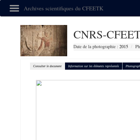
Archives scientifiques du CFEETK
CNRS-CFEET
Date de la photographie :
2015
Ph
Consulter le document
Information sur les éléments représentés
Photograph