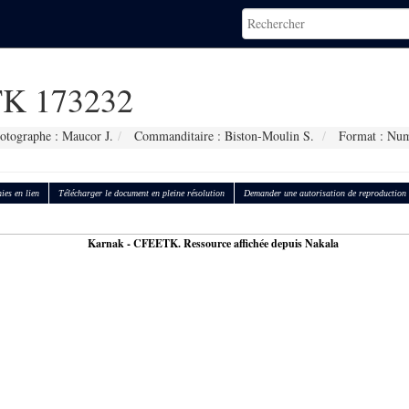
K 173232
otographe : Maucor J.
Commanditaire : Biston-Moulin S.
Format : Num
ies en lien
Télécharger le document en pleine résolution
Demander une autorisation de reproduction