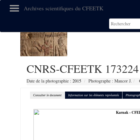
Archives scientifiques du CFEETK
CNRS-CFEETK 173224
Date de la photographie :
2015
Photographe : Maucor J.
C
Consulter le document
Information sur les éléments représentés
Photograph