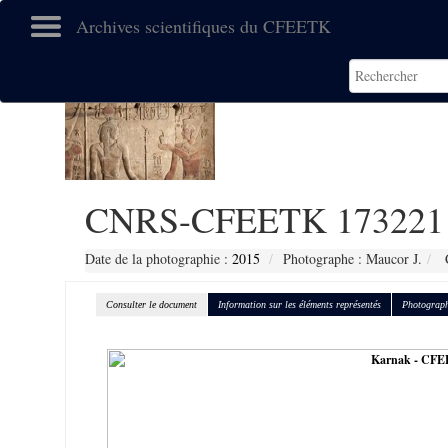
Archives scientifiques du CFEETK
CNRS-CFEETK 173221
Date de la photographie :
2015
Photographe : Maucor J.
C
Consulter le document
Information sur les éléments représentés
Photograph