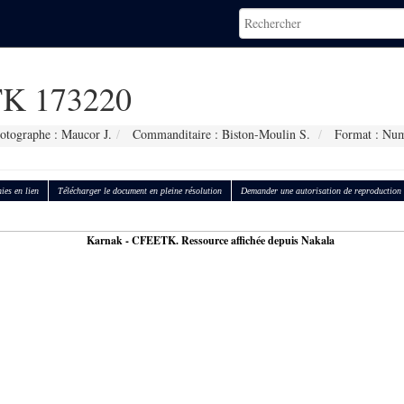
K 173220
otographe : Maucor J.
Commanditaire : Biston-Moulin S.
Format : Num
ies en lien
Télécharger le document en pleine résolution
Demander une autorisation de reproduction