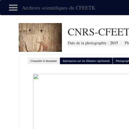
Archives scientifiques du CFEETK
CNRS-CFEET
Date de la photographie :
2015
Ph
Consulter le document
Information sur les éléments représentés
Photograph