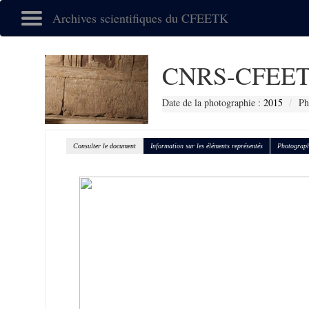
Archives scientifiques du CFEETK
CNRS-CFEET
Date de la photographie :
2015
Ph
Consulter le document
Information sur les éléments représentés
Photograph