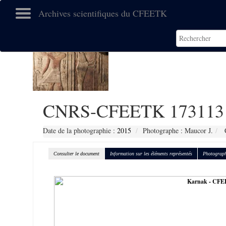
Archives scientifiques du CFEETK
CNRS-CFEETK 173113
Date de la photographie :
2015
Photographe : Maucor J.
C
Consulter le document
Information sur les éléments représentés
Photograph