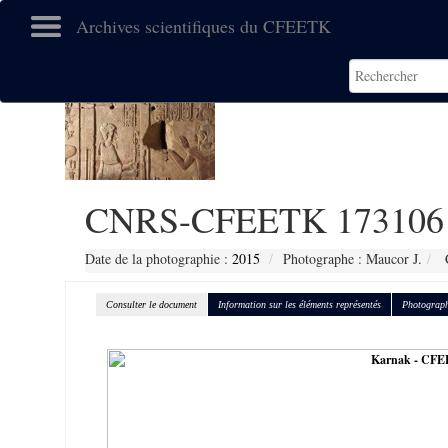
Archives scientifiques du CFEETK
CNRS-CFEETK 173106
Date de la photographie :
2015
Photographe : Maucor J.
C
Consulter le document
Information sur les éléments représentés
Photograph