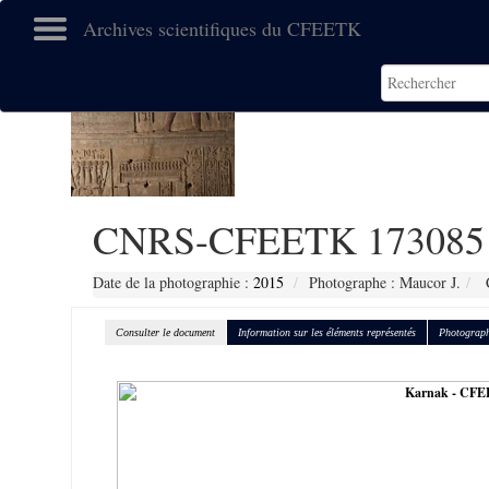
Archives scientifiques du CFEETK
CNRS-CFEETK 173085
Date de la photographie :
2015
Photographe : Maucor J.
C
Consulter le document
Information sur les éléments représentés
Photograph