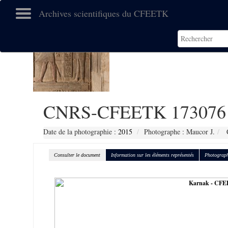
Archives scientifiques du CFEETK
CNRS-CFEETK 173076
Date de la photographie :
2015
Photographe : Maucor J.
C
Consulter le document
Information sur les éléments représentés
Photograph