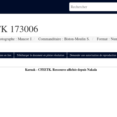
K 173006
otographe : Maucor J.
Commanditaire : Biston-Moulin S.
Format : Num
ies en lien
Télécharger le document en pleine résolution
Demander une autorisation de reproduction