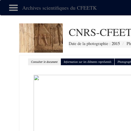
Archives scientifiques du CFEETK
CNRS-CFEET
Date de la photographie :
2015
Ph
Consulter le document
Information sur les éléments représentés
Photograph