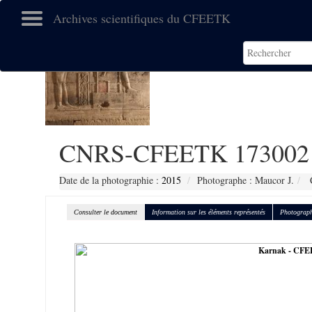
Archives scientifiques du CFEETK
CNRS-CFEETK 173002
Date de la photographie :
2015
Photographe : Maucor J.
C
Consulter le document
Information sur les éléments représentés
Photograph