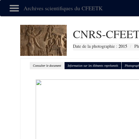
Archives scientifiques du CFEETK
CNRS-CFEET
Date de la photographie :
2015
Ph
Consulter le document
Information sur les éléments représentés
Photograph