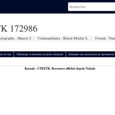
K 172986
otographe : Maucor J.
Commanditaire : Biston-Moulin S.
Format : Num
ies en lien
Télécharger le document en pleine résolution
Demander une autorisation de reproduction