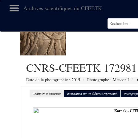
Archives scientifiques du CFEETK
CNRS-CFEETK 172981
Date de la photographie :
2015
Photographe : Maucor J.
C
Consulter le document
Information sur les éléments représentés
Photograph