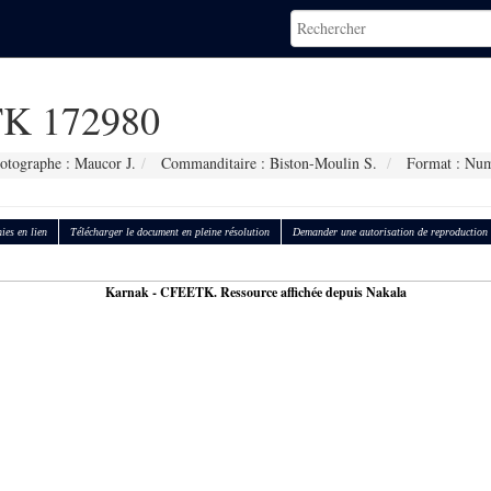
K 172980
otographe : Maucor J.
Commanditaire : Biston-Moulin S.
Format : Num
ies en lien
Télécharger le document en pleine résolution
Demander une autorisation de reproduction