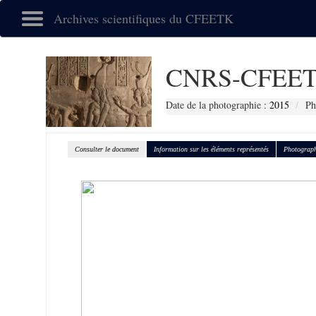
Archives scientifiques du CFEETK
CNRS-CFEET
Date de la photographie :
2015
Ph
Consulter le document
Information sur les éléments représentés
Photograph