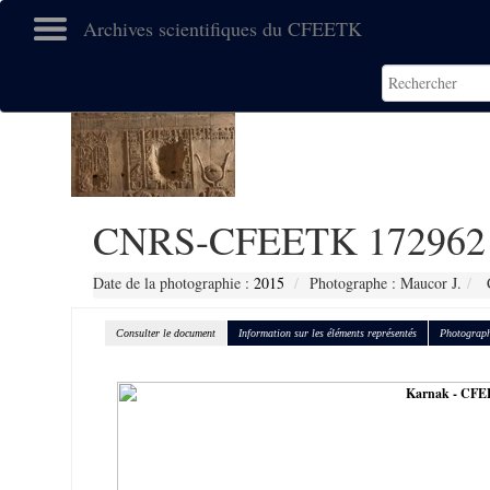
Archives scientifiques du CFEETK
CNRS-CFEETK 172962
Date de la photographie :
2015
Photographe : Maucor J.
C
Consulter le document
Information sur les éléments représentés
Photograph