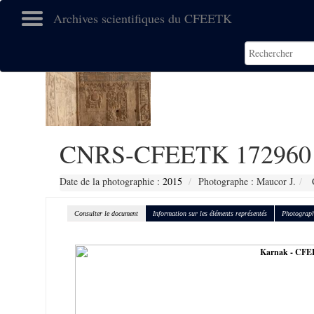
Archives scientifiques du CFEETK
CNRS-CFEETK 172960
Date de la photographie :
2015
Photographe : Maucor J.
C
Consulter le document
Information sur les éléments représentés
Photograph