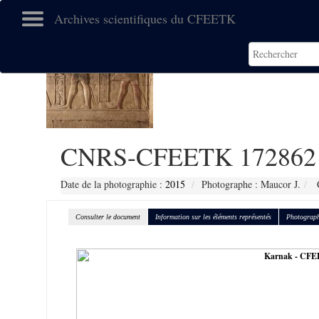
Archives scientifiques du CFEETK
CNRS-CFEETK 172862
Date de la photographie :
2015
Photographe : Maucor J.
C
Consulter le document
Information sur les éléments représentés
Photograph