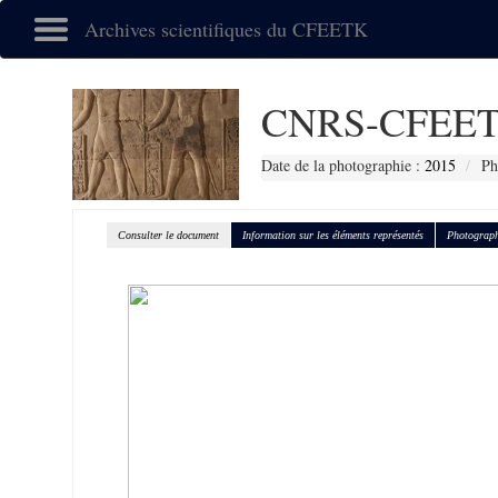
Archives scientifiques du CFEETK
CNRS-CFEET
Date de la photographie :
2015
Ph
Consulter le document
Information sur les éléments représentés
Photograph