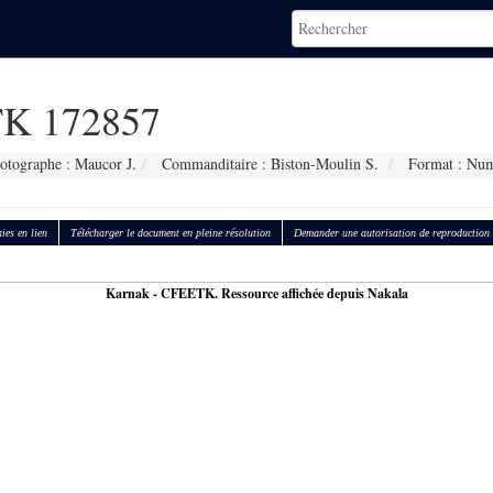
K 172857
otographe : Maucor J.
Commanditaire : Biston-Moulin S.
Format : Num
ies en lien
Télécharger le document en pleine résolution
Demander une autorisation de reproduction