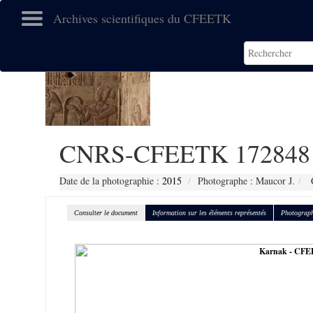
Archives scientifiques du CFEETK
CNRS-CFEETK 172848
Date de la photographie :
2015
Photographe : Maucor J.
C
Consulter le document
Information sur les éléments représentés
Photograph