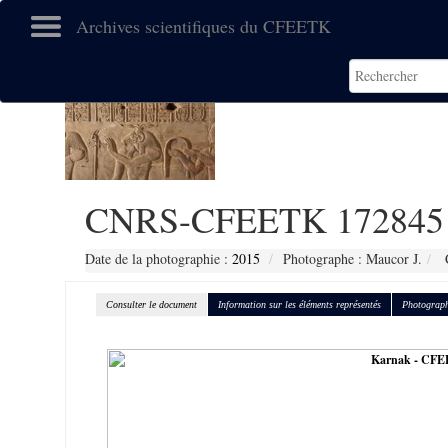
Archives scientifiques du CFEETK
CNRS-CFEETK 172845
Date de la photographie :
2015
Photographe : Maucor J.
C
Consulter le document
Information sur les éléments représentés
Photograph