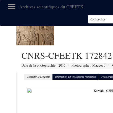
Archives scientifiques du CFEETK
CNRS-CFEETK 172842
Date de la photographie :
2015
Photographe : Maucor J.
C
Consulter le document
Information sur les éléments représentés
Photograph