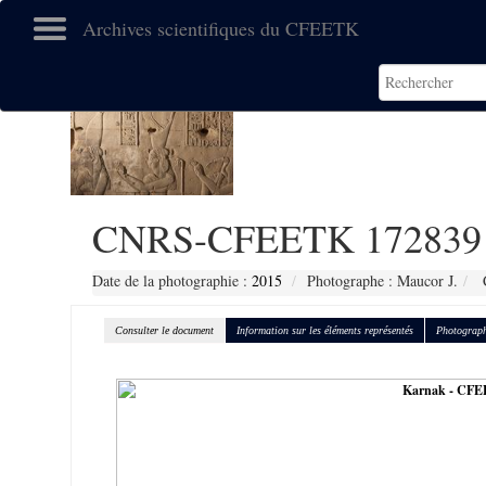
Archives scientifiques du CFEETK
CNRS-CFEETK 172839
Date de la photographie :
2015
Photographe : Maucor J.
C
Consulter le document
Information sur les éléments représentés
Photograph