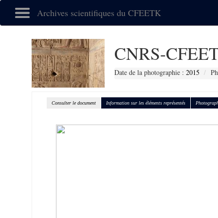
Archives scientifiques du CFEETK
CNRS-CFEET
Date de la photographie :
2015
Ph
Consulter le document
Information sur les éléments représentés
Photograph