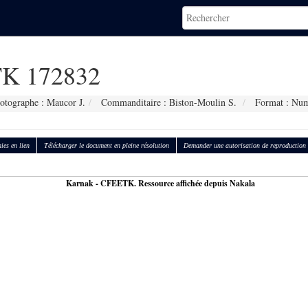
K 172832
otographe : Maucor J.
Commanditaire : Biston-Moulin S.
Format : Num
ies en lien
Télécharger le document en pleine résolution
Demander une autorisation de reproduction