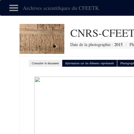
Archives scientifiques du CFEETK
CNRS-CFEET
Date de la photographie :
2015
Ph
Consulter le document
Information sur les éléments représentés
Photograph