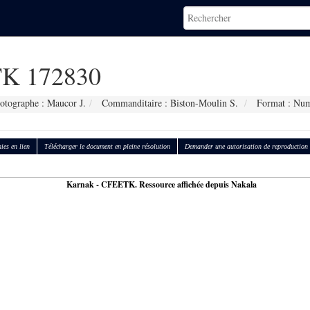
K 172830
otographe : Maucor J.
Commanditaire : Biston-Moulin S.
Format : Num
ies en lien
Télécharger le document en pleine résolution
Demander une autorisation de reproduction