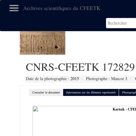
Archives scientifiques du CFEETK
CNRS-CFEETK 172829
Date de la photographie :
2015
Photographe : Maucor J.
C
Consulter le document
Information sur les éléments représentés
Photograph