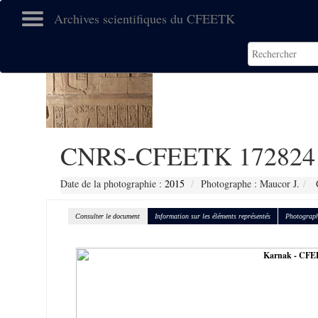
Archives scientifiques du CFEETK
CNRS-CFEETK 172824
Date de la photographie :
2015
Photographe : Maucor J.
C
Consulter le document
Information sur les éléments représentés
Photograph