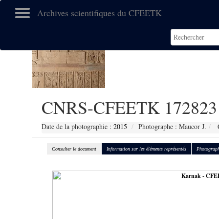
Archives scientifiques du CFEETK
CNRS-CFEETK 172823
Date de la photographie :
2015
Photographe : Maucor J.
C
Consulter le document
Information sur les éléments représentés
Photograph