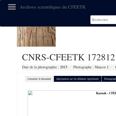
Archives scientifiques du CFEETK
CNRS-CFEETK 172812
Date de la photographie :
2015
Photographe : Maucor J.
C
Consulter le document
Information sur les éléments représentés
Photograph