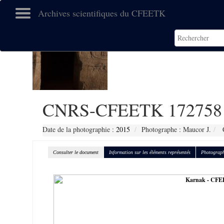
Archives scientifiques du CFEETK
CNRS-CFEETK 172758
Date de la photographie :
2015
Photographe : Maucor J.
C
Consulter le document
Information sur les éléments représentés
Photograph