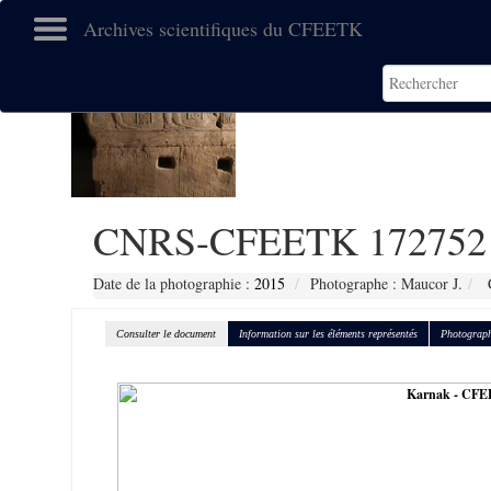
Archives scientifiques du CFEETK
CNRS-CFEETK 172752
Date de la photographie :
2015
Photographe : Maucor J.
C
Consulter le document
Information sur les éléments représentés
Photograph