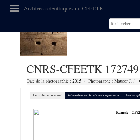
Archives scientifiques du CFEETK
CNRS-CFEETK 172749
Date de la photographie :
2015
Photographe : Maucor J.
C
Consulter le document
Information sur les éléments représentés
Photograph