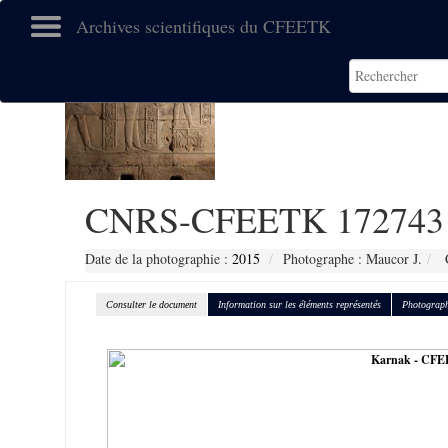
Archives scientifiques du CFEETK
CNRS-CFEETK 172743
Date de la photographie :
2015
Photographe : Maucor J.
C
Consulter le document
Information sur les éléments représentés
Photograph