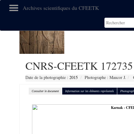
Archives scientifiques du CFEETK
CNRS-CFEETK 172735
Date de la photographie :
2015
Photographe : Maucor J.
C
Consulter le document
Information sur les éléments représentés
Photograph