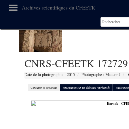
Archives scientifiques du CFEETK
CNRS-CFEETK 172729
Date de la photographie :
2015
Photographe : Maucor J.
C
Consulter le document
Information sur les éléments représentés
Photograph