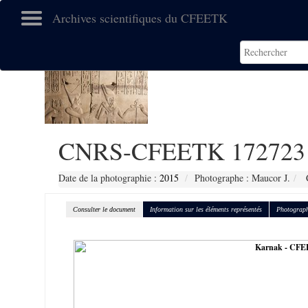
Archives scientifiques du CFEETK
CNRS-CFEETK 172723
Date de la photographie :
2015
Photographe : Maucor J.
C
Consulter le document
Information sur les éléments représentés
Photograph