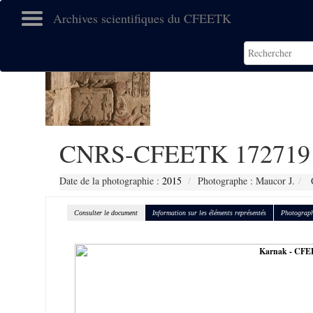
Archives scientifiques du CFEETK
CNRS-CFEETK 172719
Date de la photographie :
2015
Photographe : Maucor J.
C
Consulter le document
Information sur les éléments représentés
Photograph