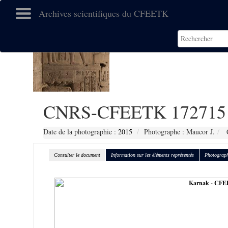
Archives scientifiques du CFEETK
CNRS-CFEETK 172715
Date de la photographie :
2015
Photographe : Maucor J.
C
Consulter le document
Information sur les éléments représentés
Photograph