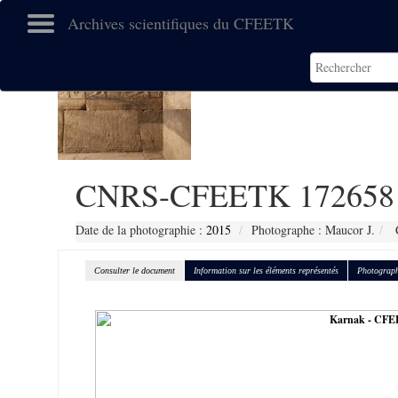
Archives scientifiques du CFEETK
CNRS-CFEETK 172658
Date de la photographie :
2015
Photographe : Maucor J.
C
Consulter le document
Information sur les éléments représentés
Photograph