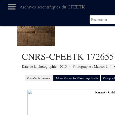
Archives scientifiques du CFEETK
CNRS-CFEETK 172655
Date de la photographie :
2015
Photographe : Maucor J.
C
Consulter le document
Information sur les éléments représentés
Photograph