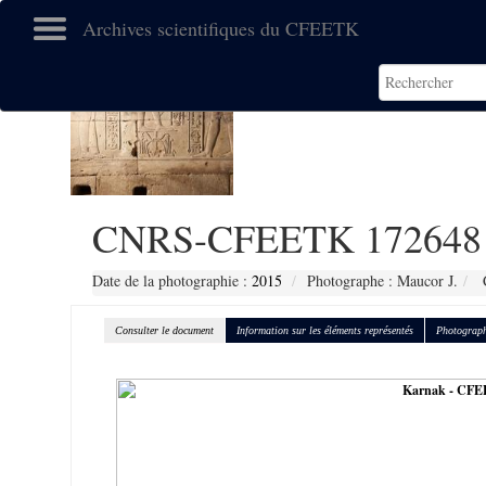
Archives scientifiques du CFEETK
CNRS-CFEETK 172648
Date de la photographie :
2015
Photographe : Maucor J.
C
Consulter le document
Information sur les éléments représentés
Photograph