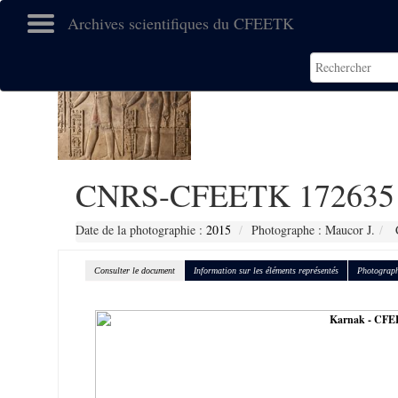
Archives scientifiques du CFEETK
CNRS-CFEETK 172635
Date de la photographie :
2015
Photographe : Maucor J.
C
Consulter le document
Information sur les éléments représentés
Photograph