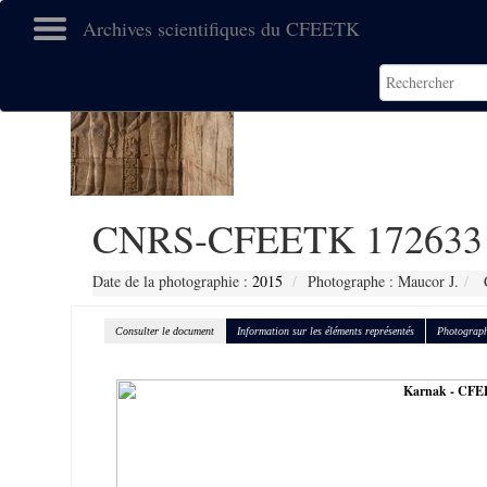
Archives scientifiques du CFEETK
CNRS-CFEETK 172633
Date de la photographie :
2015
Photographe : Maucor J.
C
Consulter le document
Information sur les éléments représentés
Photograph