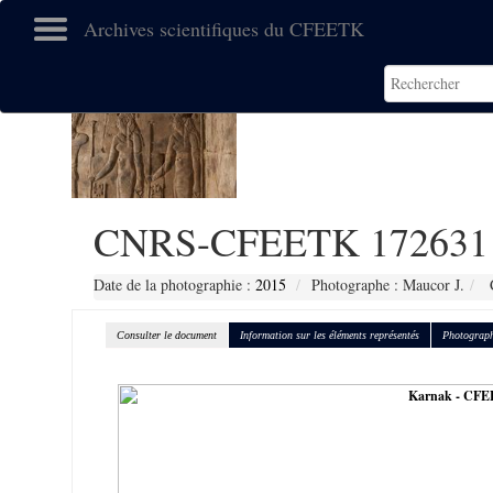
Archives scientifiques du CFEETK
CNRS-CFEETK 172631
Date de la photographie :
2015
Photographe : Maucor J.
C
Consulter le document
Information sur les éléments représentés
Photograph