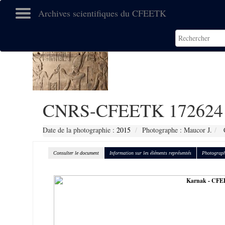
Archives scientifiques du CFEETK
CNRS-CFEETK 172624
Date de la photographie :
2015
Photographe : Maucor J.
C
Consulter le document
Information sur les éléments représentés
Photograph