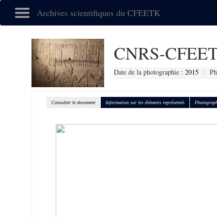
Archives scientifiques du CFEETK
CNRS-CFEET
Date de la photographie :
2015
Ph
Consulter le document
Information sur les éléments représentés
Photograph