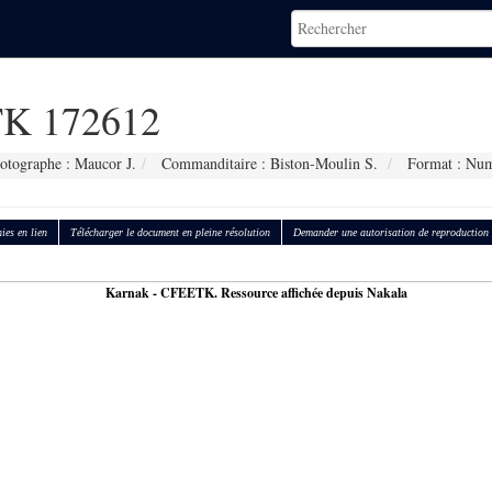
K 172612
otographe : Maucor J.
Commanditaire : Biston-Moulin S.
Format : Num
ies en lien
Télécharger le document en pleine résolution
Demander une autorisation de reproduction